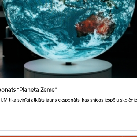
sponāts “Planēta Zeme”
IZIUM tika svinīgi atklāts jauns eksponāts, kas sniegs iespēju skol