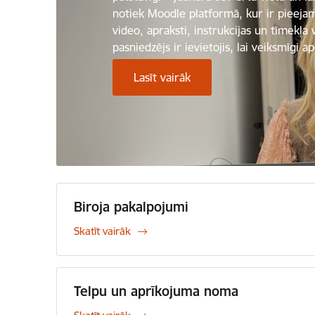
notiek Moodle platformā, kur ir pieeja
video, apraksti, instrukcijas un tīmekļa 
pasniedzējs ir ievietojis, lai veiksmīgi a
Lasīt vairāk
Biroja pakalpojumi
Skatīt vairāk
Telpu un aprīkojuma noma