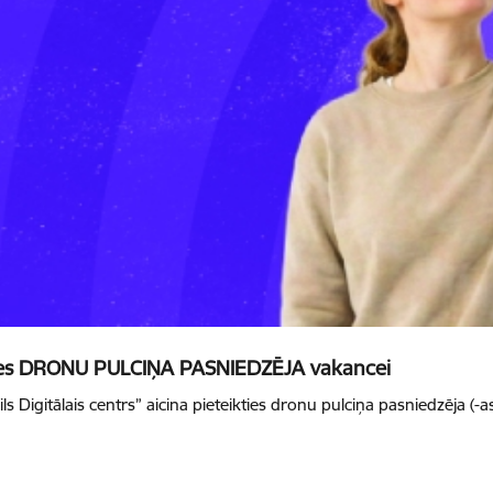
eikties DRONU PULCIŅA PASNIEDZĒJA vakancei
ils Digitālais centrs” aicina pieteikties dronu pulciņa pasniedzēja (