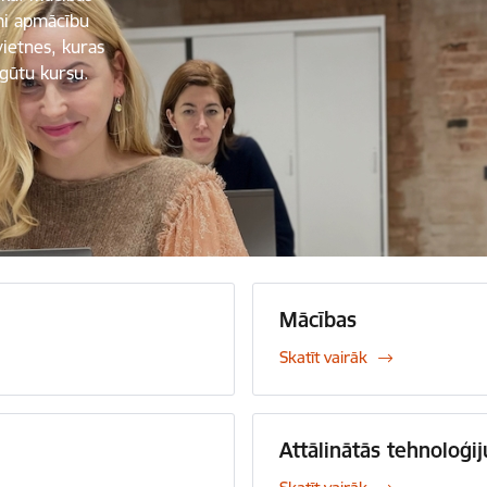
mi apmācību
vietnes, kuras
pgūtu kursu.
Mācības
Skatīt vairāk
Attālinātās tehnoloģi