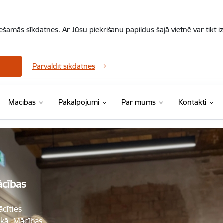
iešamās sīkdatnes. Ar Jūsu piekrišanu papildus šajā vietnē var tikt i
Pārvaldīt sīkdatnes
Mācības
Pakalpojumi
Par mums
Kontakti
ācības
ācīties
aikā. Mācības