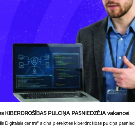
eikties KIBERDROŠĪBAS PULCIŅA PASNIEDZĒJA vakancei
ils Digitālais centrs” aicina pieteikties kiberdrošības pulciņa pasni