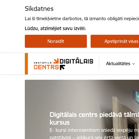
Pāriet uz lapas saturu
Sīkdatnes
Lai šī tīmekļvietne darbotos, tā izmanto obligāti nepiec
Lūdzu, atzīmējiet savu izvēli:
Noraidīt
Apstiprināt visas
Aktualitātes
Ventspils Digitālais Centrs
Digitālais centrs piedāvā tālm
kursus
E- kursi interesentiem sniedz iespēju m
patstāvīgi – jebkurā sev ērtā vietā un l